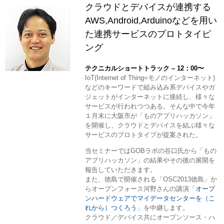
クラウドとデバイスが連携する
AWS,Android,Arduinoなどを用い
た連携サービスのプロトタイピ
ング
テクニカルショートトラック – 12：00〜
IoT(Internet of Thing=モノのインターネット)
などのキーワードで組み込み系デバイスやガ
ジェットがインターネットに接続し、様々な
サービスが行われつつある。そんな中で今年
１月末に大阪市が「ものアプリハッカソン」
を開催し、クラウドとデバイスを結ぶ様々な
サービスのプロトタイプが提案された。
当セミナーではGOBラボの谷口氏から「もの
アプリハッカソン」の結果やその後の展開を
報告していただきます。
また、徳島で開催される「OSC2013徳島」か
らオープンフォース河野さんの講演「
オープ
ンハードウェアでマイデータセンターを（こ
れから）つくろう
」を中継します。
クラウド／デバイス共にオープンソース・ハ