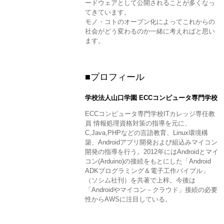
ードウェアとして公開されることが多くなっ
てきています。
モノ・コトのオープン化によってこれからの
社会がどう変わるのか一緒に考えればと思い
ます。
■プロフィール
学校法人山口学園 ECCコンピュータ専門学校
ECCコンピュータ専門学校ITカレッジ専任教
員 情報処理資格対策の指導を元に、
C,Java,PHPなどの言語教育、Linux環境構
築、Androidアプリ開発および組込みマイコン
開発の指導を行う。2012年にはAndroidとマイ
コン(Arduino)の接続をもとにした「Android
ADKプログラミング＆電子工作バイブル」
（ソシム社刊）を共著で上梓。今後は
「Androidやマイコン－クラウド」接続の必要
性からAWSに注目している。